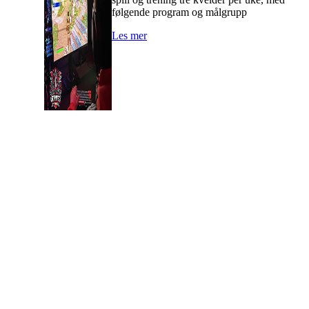
følgende program og målgrupp
Les mer
Skiptvet IL
Storveien 30 -
1816 SKIPTVET
Org. nr.: 937539924
skiptvetil@outlook.com