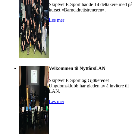
Skiptvet E-Sport hadde 14 deltakere med på
kurset «Barneidrettstreneren».
Les mer
Velkommen til NyttårsLAN
Skiptvet E-Sport og Gjøkeredet
Ungdomsklubb har gleden av å invitere til
LAN.
Les mer