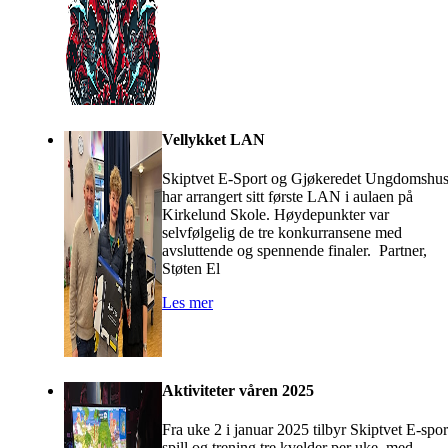
Vellykket LAN
Skiptvet E-Sport og Gjøkeredet Ungdomshu
har arrangert sitt første LAN i aulaen på
Kirkelund Skole. Høydepunkter var
selvfølgelig de tre konkurransene med
avsluttende og spennende finaler. Partner,
Støten El
Les mer
Aktiviteter våren 2025
Fra uke 2 i januar 2025 tilbyr Skiptvet E-spor
spill og trening tre kvelder per uke, med